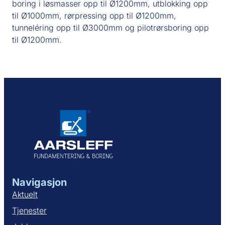
boring i løsmasser opp til Ø1200mm, utblokking opp
til Ø1000mm, rørpressing opp til Ø1200mm,
tunneléring opp til Ø3000mm og pilotrørsboring opp
til Ø1200mm.
Navigasjon
Aktuelt
Tjenester