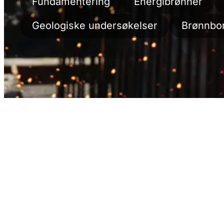
Fundamentering
Energibrønner
Geologiske undersøkelser
Brønnbo
Våre siste oppdaterin