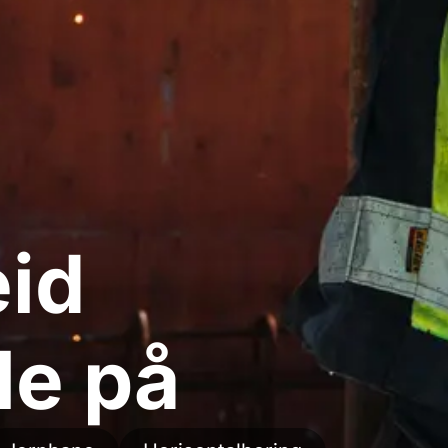
id
le på