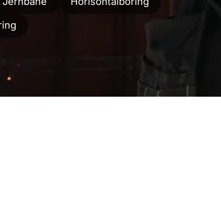
Jernbane
Horisontalboring
ring
ger
Alle
Aktuelt